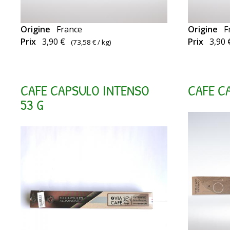
Origine
France
Origine
F
Capsules
Capsules
Prix
3,90 €
Prix
3,90 
(
73,58 €
/ kg)
compatibles
compatibl
Nespresso
Nespresso
CAFE CAPSULO INTENSO
CAFE C
53 G