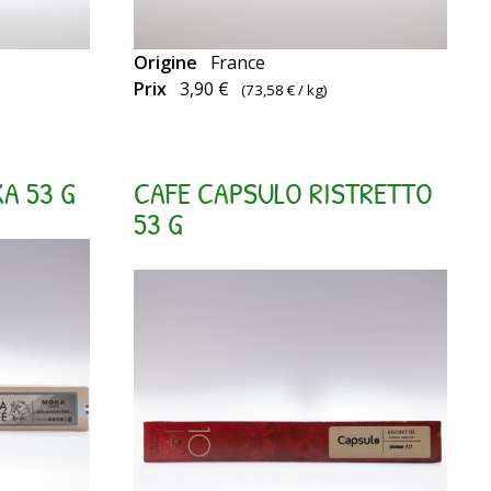
Origine
France
Capsules
Prix
3,90 €
(
73,58 €
/ kg)
compatibles
Nespresso
A 53 G
CAFE CAPSULO RISTRETTO
53 G