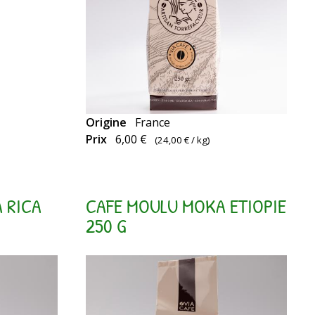
la
force
du
robusta
et
les
Origine
France
Prix
6,00 €
(
24,00 €
/ kg)
arômes
des
arabicas.
 RICA
CAFE MOULU MOKA ETIOPIE
250 G