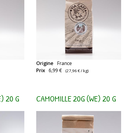
Origine
France
Prix
6,99 €
(
27,96 €
/ kg)
) 20 G
CAMOMILLE 20G (WE) 20 G