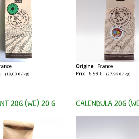
rance
Origine
France
Aromatique,
€
Prix
6,99 €
(
19,00 €
/ kg)
(
27,96 €
/ kg)
Equilibré,
Fruité
NT 20G (WE) 20 G
CALENDULA 20G (WE