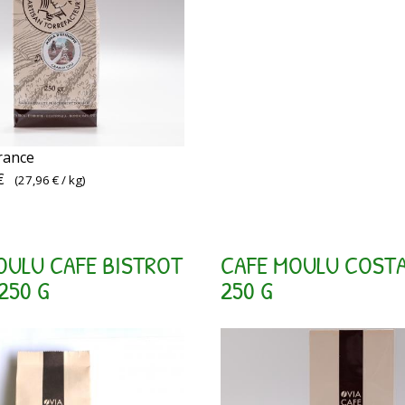
rance
€
(
27,96 €
/ kg)
OULU CAFE BISTROT
CAFE MOULU COSTA
250 G
250 G