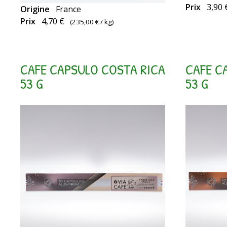
Prix
3,90 
Origine
France
compatibl
Prix
4,70 €
(
235,00 €
/ kg)
Nespresso
CAFE CAPSULO COSTA RICA
CAFE C
53 G
53 G