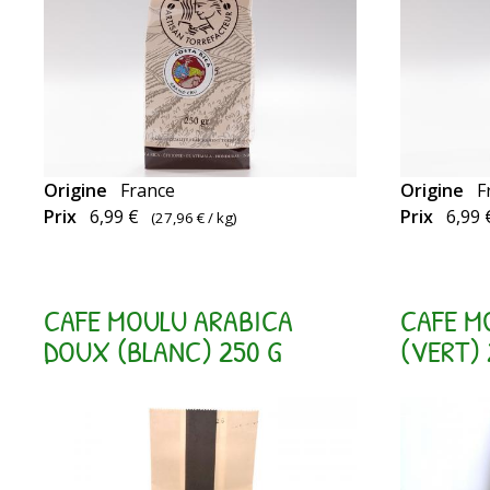
Origine
France
Origine
F
Aromatique,
Prix
6,99 €
Prix
6,99 
(
27,96 €
/ kg)
Equilibré,
Fruité
CAFE MOULU ARABICA
CAFE M
DOUX (BLANC) 250 G
(VERT) 