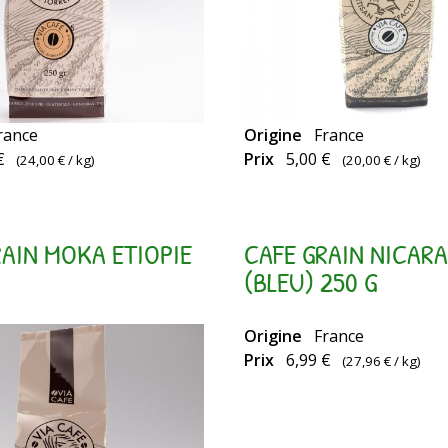
rance
Origine
France
€
Prix
5,00 €
(
24,00 €
/ kg)
(
20,00 €
/ kg)
RAIN MOKA ETIOPIE
CAFE GRAIN NICAR
(BLEU) 250 G
Origine
France
Prix
6,99 €
(
27,96 €
/ kg)