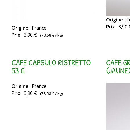
Origine
F
Capsules
Prix
3,90 
Origine
France
Capsules
compatibl
Prix
3,90 €
(
73,58 €
/ kg)
compatibles
Nespresso
Nespresso
CAFE CAPSULO RISTRETTO
CAFE G
53 G
(JAUNE)
Origine
France
Prix
3,90 €
(
73,58 €
/ kg)