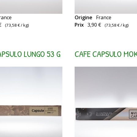
rance
Origine
France
Capsules
€
Prix
3,90 €
(
73,58 €
/ kg)
(
73,58 €
/ kg)
es
compatibles
Nespresso
APSULO LUNGO 53 G
CAFE CAPSULO MOK