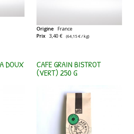
Origine
France
Capsules
Prix
3,40 €
(
64,15 €
/ kg)
compatibles
Nespresso
CA DOUX
CAFE GRAIN BISTROT
(VERT) 250 G