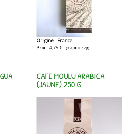
Origine
France
Café
Prix
4,75 €
(
19,00 €
/ kg)
70%
arabica
/
AGUA
CAFE MOULU ARABICA
30%
(JAUNE) 250 G
robusta.
Café
corsé,
équilibre
entre