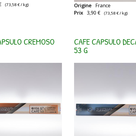
€
(
73,58 €
/ kg)
Origine
France
Capsules
es
Prix
3,90 €
(
73,58 €
/ kg)
compatibles
Nespresso
APSULO CREMOSO
CAFE CAPSULO DEC
53 G