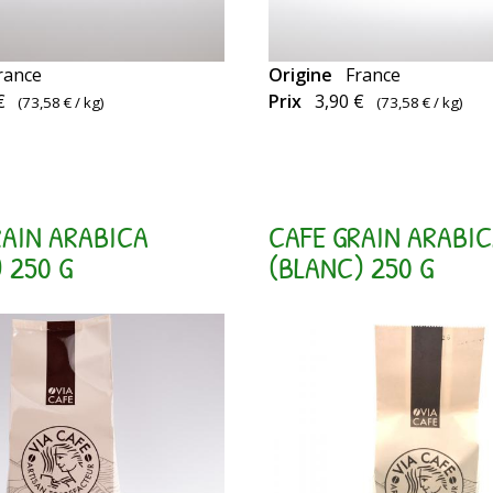
rance
Origine
France
Capsules
€
Prix
3,90 €
(
73,58 €
/ kg)
(
73,58 €
/ kg)
es
compatibles
Nespresso
RAIN ARABICA
CAFE GRAIN ARABI
 250 G
(BLANC) 250 G