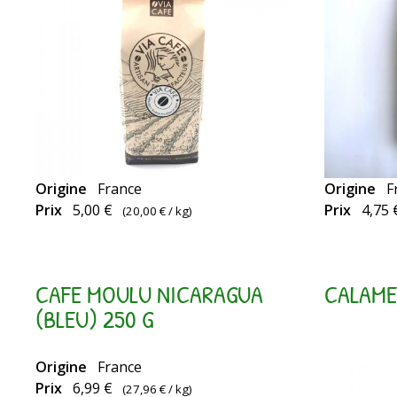
Origine
France
Origine
F
Café
Prix
5,00 €
Prix
4,75 
(
20,00 €
/ kg)
70%
arabica
/
CAFE MOULU NICARAGUA
CALAME
30%
(BLEU) 250 G
robusta.
Café
Origine
France
Prix
6,99 €
(
27,96 €
/ kg)
corsé,