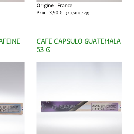
Origine
France
Capsules
Prix
3,90 €
(
73,58 €
/ kg)
compatibles
Nespresso
AFEINE
CAFE CAPSULO GUATEMALA
53 G