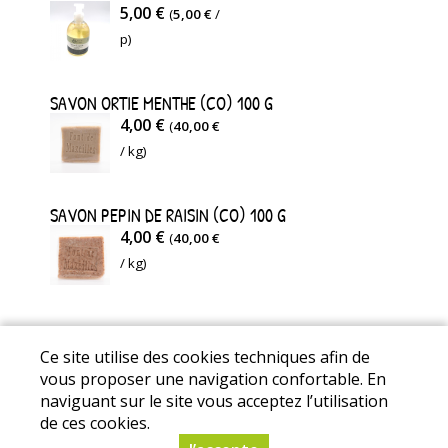
5,00 €
(
5,00 €
/
p)
SAVON ORTIE MENTHE (CO) 100 G
4,00 €
(
40,00 €
/ kg)
SAVON PEPIN DE RAISIN (CO) 100 G
4,00 €
(
40,00 €
/ kg)
Ce site utilise des cookies techniques afin de
Mentions Légales
I
Conditions Générales de Ventes
I
vous proposer une navigation confortable. En
naviguant sur le site vous acceptez l’utilisation
Protection des données personnelles
de ces cookies.
© Copyright 2025 - La Ferme de Portiragnes - Tous droits