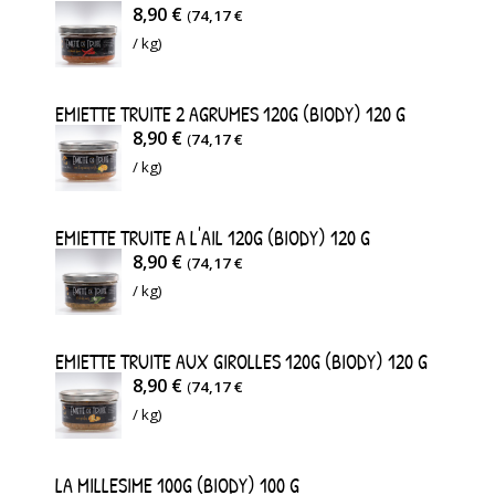
8,90 €
(
74,17 €
COMPOSITION
/ kg)
:
chair
EMIETTE TRUITE 2 AGRUMES 120G (BIODY) 120 G
de
8,90 €
(
74,17 €
COMPOSITION
truite
/ kg)
:
Oncorhynchus
chair
Mykiss,
EMIETTE TRUITE A L'AIL 120G (BIODY) 120 G
de
8,90 €
(
74,17 €
huile
EMIETTE
truite
/ kg)
de
DE
Oncorhynchus
tournesol,
TRUITE
Mykiss,
EMIETTE TRUITE AUX GIROLLES 120G (BIODY) 120 G
eau,
INGREDIENTS
8,90 €
(
74,17 €
huile
piment
:
/ kg)
de
fumé
chair
tournesol,
5%,
de
LA MILLESIME 100G (BIODY) 100 G