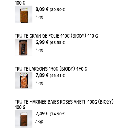
100 G
8,09 €
(
80,90 €
/ kg)
TRUITE GRAIN DE FOLIE 110G (BIODY) 110 G
6,99 €
(
63,55 €
/ kg)
TRUITE LARDONS 170G (BIODY) 170 G
7,89 €
(
46,41 €
/ kg)
TRUITE MARINEE BAIES ROSES ANETH 100G (BIODY)
100 G
7,49 €
(
74,90 €
/ kg)