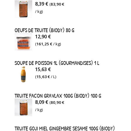
eau,
8,39 €
(
83,90 €
sel,
truite
agrumes
/ kg)
aromates.
Oncorhynchus
confits
Mykiss,
5%,
OEUFS DE TRUITE (BIODY) 80 G
huile
12,90 €
sel,
de
(
161,25 €
/ kg)
aromates.
tournesol,
eau,
SOUPE DE POISSON 1L (GOURMANDISES) 1 L
15,63 €
ail
(
15,63 €
/ L)
des
ours
TRUITE FACON GRAVLAX 100G (BIODY) 100 G
3%,
8,09 €
(
80,90 €
sel,
/ kg)
aromates.
TRUITE GOJI MIEL GINGEMBRE SESAME 100G (BIODY)