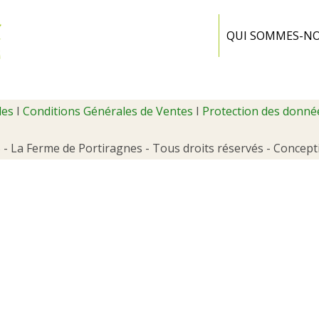
Ferme
Portiragnes
QUI SOMMES-N
les
I
Conditions Générales de Ventes
I
Protection des donné
- La Ferme de Portiragnes - Tous droits réservés - Concept