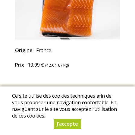
Origine
France
Prix
10,09 €
(
42,04 €
/ kg)
Mentions Légales
I
Conditions Générales de Ventes
I
Ce site utilise des cookies techniques afin de
Protection des données personnelles
vous proposer une navigation confortable. En
© Copyright 2025 - La Ferme de Portiragnes - Tous droits
naviguant sur le site vous acceptez l’utilisation
de ces cookies.
réservés - Conception :
Sarl Dynapse
J’accepte