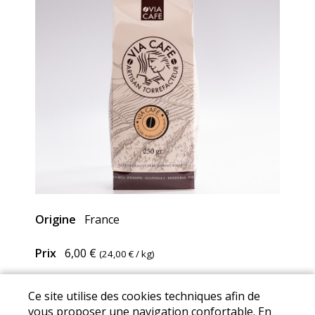
Origine
France
Prix
6,00 €
(
24,00 €
/ kg)
Ce site utilise des cookies techniques afin de
Mentions Légales
I
Conditions Générales de Ventes
I
vous proposer une navigation confortable. En