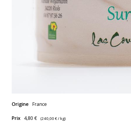
Origine
France
Prix
4,80 €
(
240,00 €
/ kg)