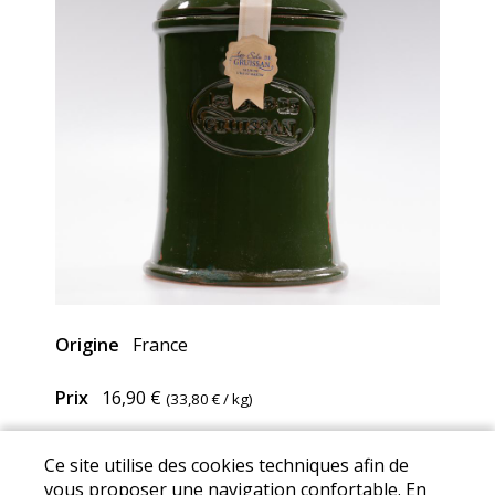
Origine
France
Prix
16,90 €
(
33,80 €
/ kg)
Ce site utilise des cookies techniques afin de
Mentions Légales
I
Conditions Générales de Ventes
I
vous proposer une navigation confortable. En