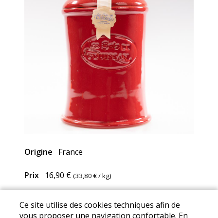
Origine
France
Prix
16,90 €
(
33,80 €
/ kg)
Ce site utilise des cookies techniques afin de
Mentions Légales
I
Conditions Générales de Ventes
I
vous proposer une navigation confortable. En