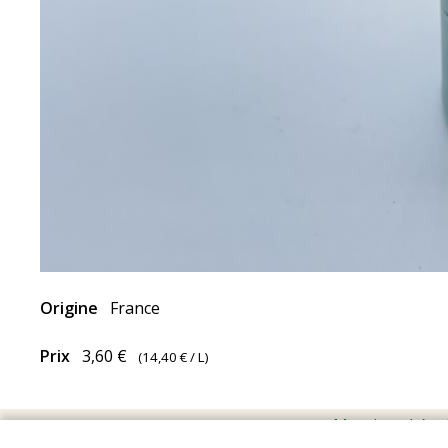
Origine
France
Prix
3,60 €
(
14,40 €
/ L)
Mentions Léga