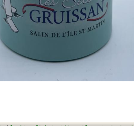
les
I
Conditions Générales de Ventes
I
Protection des donné