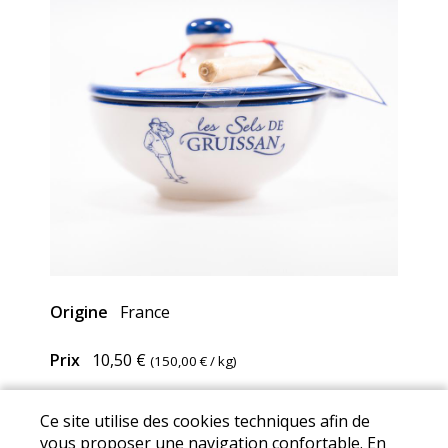
Origine
France
Prix
10,50 €
(
150,00 €
/ kg)
Ce site utilise des cookies techniques afin de
Mentions Légales
I
Conditions Générales de Ventes
I
vous proposer une navigation confortable. En