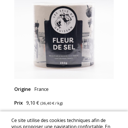
Origine
France
Prix
9,10 €
(
36,40 €
/ kg)
Ce site utilise des cookies techniques afin de
Mentions Légales
I
Conditions Générales de Ventes
I
vous proposer une navigation confortable. En