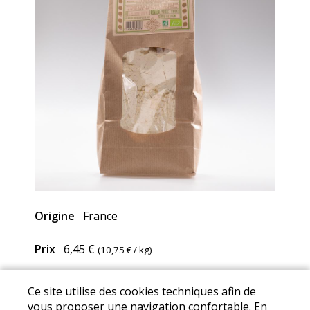
Origine
France
Prix
6,45 €
(
10,75 €
/ kg)
Ce site utilise des cookies techniques afin de
Mentions Légales
I
Conditions Générales de Ventes
I
vous proposer une navigation confortable. En