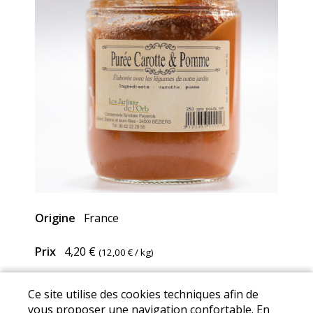
Origine
France
Prix
4,20 €
(
12,00 €
/ kg)
Ce site utilise des cookies techniques afin de
Mentions Légales
I
Conditions Générales de Ventes
I
vous proposer une navigation confortable. En