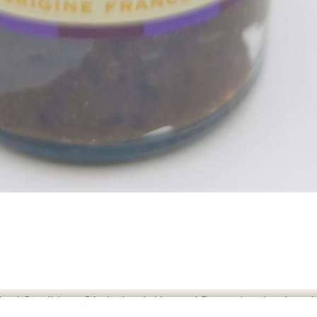
les
I
Conditions Générales de Ventes
I
Protection des donné