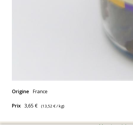
Origine
France
Prix
3,65 €
(
13,52 €
/ kg)
Mentions Léga