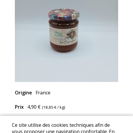
Origine
France
Prix
4,90 €
(
18,85 €
/ kg)
Ce site utilise des cookies techniques afin de
Mentions Légales
I
Conditions Générales de Ventes
I
vous proposer une navigation confortable. En