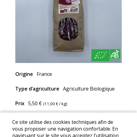
Origine
France
Type d’agriculture
Agriculture Biologique
Prix
5,50 €
(
11,00 €
/ kg)
Ce site utilise des cookies techniques afin de
Mentions Légales
I
Conditions Générales de Ventes
I
vous proposer une navigation confortable. En
naviguant sur le site vous acceptez l’utilisation