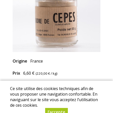
Origine
France
Prix
6,60 €
(
220,00 €
/ kg)
Ce site utilise des cookies techniques afin de
Mentions Légales
I
Conditions Générales de Ventes
I
vous proposer une navigation confortable. En
naviguant sur le site vous acceptez l’utilisation
Protection des données personnelles
de ces cookies.
© Copyright 2025 - La Ferme de Portiragnes - Tous droits
J’accepte