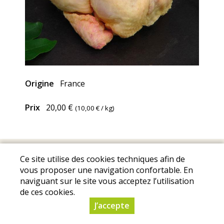
Origine
France
Prix
20,00 €
(
10,00 €
/ kg)
Mentions Légales
I
Conditions Générales de Ventes
I
Ce site utilise des cookies techniques afin de
Protection des données personnelles
vous proposer une navigation confortable. En
© Copyright 2025 - La Ferme de Portiragnes - Tous droits
naviguant sur le site vous acceptez l’utilisation
de ces cookies.
réservés - Conception :
Sarl Dynapse
J’accepte