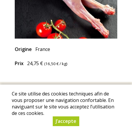
Origine
France
Prix
24,75 €
(
16,50 €
/ kg)
Mentions Légales
I
Conditions Générales de Ventes
I
Ce site utilise des cookies techniques afin de
Protection des données personnelles
vous proposer une navigation confortable. En
© Copyright 2025 - La Ferme de Portiragnes - Tous droits
naviguant sur le site vous acceptez l’utilisation
de ces cookies.
réservés - Conception :
Sarl Dynapse
J’accepte