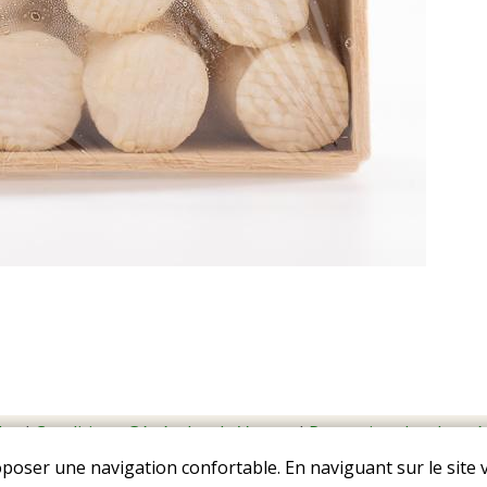
les
I
Conditions Générales de Ventes
I
Protection des donné
oposer une navigation confortable. En naviguant sur le site v