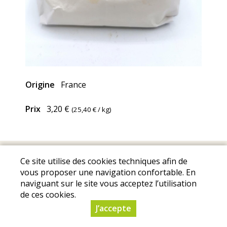
Origine
France
Prix
3,20 €
(
25,40 €
/ kg)
Mentions Légales
I
Conditions Générales de Ventes
I
Ce site utilise des cookies techniques afin de
Protection des données personnelles
vous proposer une navigation confortable. En
© Copyright 2025 - La Ferme de Portiragnes - Tous droits
naviguant sur le site vous acceptez l’utilisation
de ces cookies.
réservés - Conception :
Sarl Dynapse
J’accepte