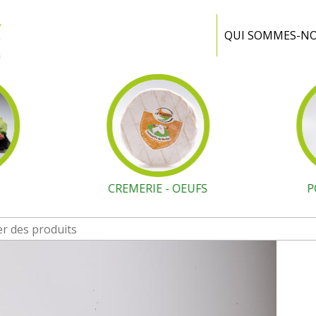
Ferme
Portiragnes
QUI SOMMES-N
E
CREMERIE - OEUFS
P